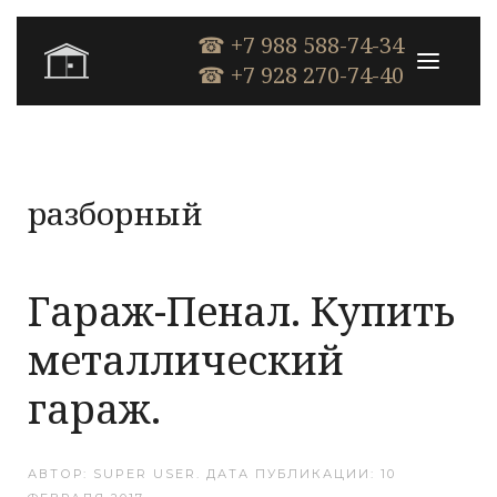
☎ +7 988 588-74-34
☎ +7 928 270-74-40
разборный
Гараж-Пенал. Купить
металлический
гараж.
АВТОР: SUPER USER. ДАТА ПУБЛИКАЦИИ:
10