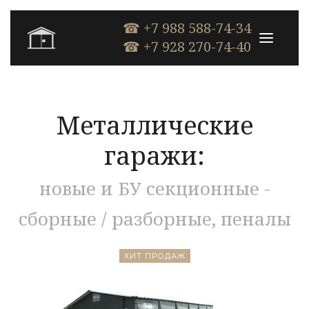
☎ +7 988 588-74-34
☎ +7 928 270-74-40
Металлические
гаражи:
новые и БУ секционные -
сборные / разборные, пеналы
ХИТ ПРОДАЖ